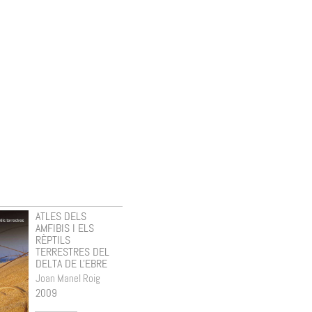
ATLES DELS
FLORA DE LA
AMFIBIS I ELS
SERRA DE
RÈPTILS
MONTSANT. VOLUM
TERRESTRES DEL
1
DELTA DE L'EBRE
Roger Pascual
Garsaball
Joan Manel Roig
2007
2009