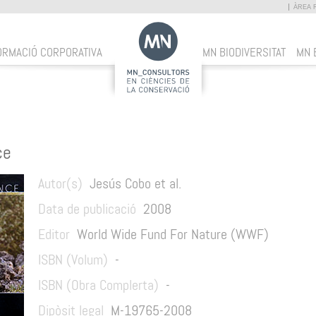
ÀREA 
ORMACIÓ CORPORATIVA
MN BIODIVERSITAT
MN 
ce
Autor(s)
Jesús Cobo et al.
Data de publicació
2008
Editor
World Wide Fund For Nature (WWF)
ISBN (Volum)
-
ISBN (Obra Complerta)
-
Dipòsit legal
M-19765-2008