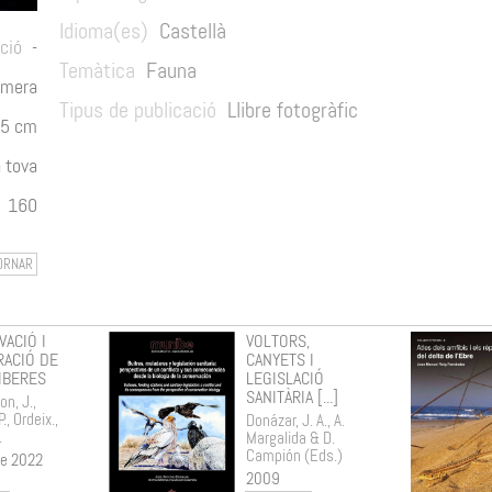
Idioma(es)
Castellà
cció
-
Temàtica
Fauna
imera
Tipus de publicació
Llibre fotogràfic
25 cm
 tova
160
ORNAR
ACIÓ I
VOLTORS,
RACIÓ DE
CANYETS I
RIBERES
LEGISLACIÓ
SANITÀRIA [...]
n, J.,
., Ordeix.,
Donázar, J. A., A.
.
Margalida & D.
Campión (Eds.)
e 2022
2009