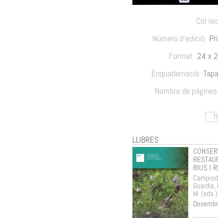
Col·le
Número d'edició
Pr
Format
24 x 
Enquadernació
Tapa
Nombre de pàgines
T
LLIBRES
CONSERV
RESTAU
RIUS I 
Camprodo
Guardis, P
M. (eds.)
Desembr