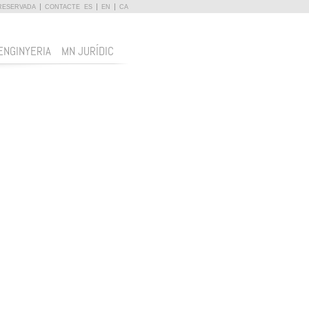
RESERVADA
CONTACTE
ES
EN
CA
ENGINYERIA
MN JURÍDIC