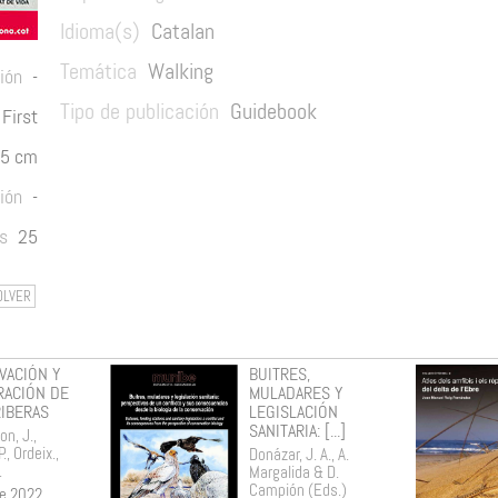
Idioma(s)
Catalan
Temática
Walking
ión
-
Tipo de publicación
Guidebook
First
15 cm
ión
-
s
25
OLVER
VACIÓN Y
BUITRES,
RACIÓN DE
MULADARES Y
RIBERAS
LEGISLACIÓN
SANITARIA: [...]
n, J.,
., Ordeix.,
Donázar, J. A., A.
.
Margalida & D.
Campión (Eds.)
e 2022