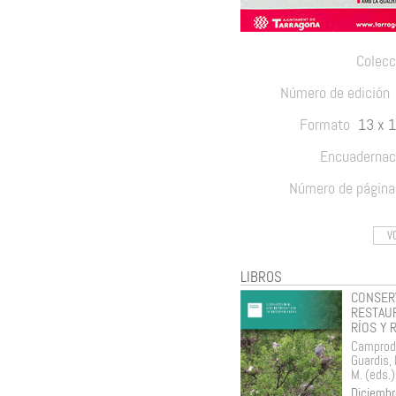
Colecc
Número de edición
Formato
13 x 
Encuadernac
Número de página
V
LIBROS
CONSER
RESTAU
RÍOS Y 
Camprodo
Guardis, P
M. (eds.)
Diciembr