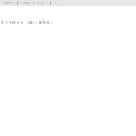
RESERVADA
CONTACTO
ES
EN
CA
 INGENIERÍA
MN JURÍDICO