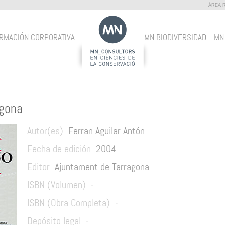
ÁREA 
RMACIÓN CORPORATIVA
MN BIODIVERSIDAD
MN
agona
Autor(es)
Ferran Aguilar Antón
Fecha de edición
2004
Editor
Ajuntament de Tarragona
ISBN (Volumen)
-
ISBN (Obra Completa)
-
Depósito legal
-