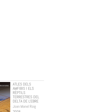
ATLES DELS
FLORA DE LA
AMFIBIS I ELS
SERRA DE
RÈPTILS
MONTSANT. VOLUM
TERRESTRES DEL
1.
DELTA DE L'EBRE
Roger Pascual
Garsaball
Joan Manel Roig
2007
2008