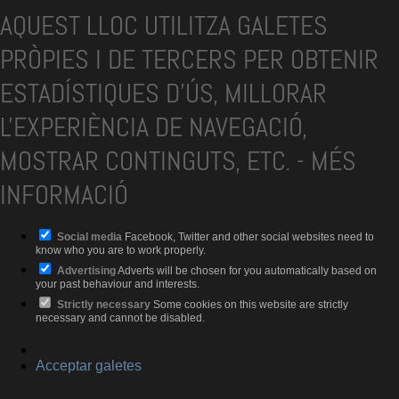
AQUEST LLOC UTILITZA GALETES
PRÒPIES I DE TERCERS PER OBTENIR
ESTADÍSTIQUES D'ÚS, MILLORAR
L'EXPERIÈNCIA DE NAVEGACIÓ,
MOSTRAR CONTINGUTS, ETC.
-
MÉS
INFORMACIÓ
Social media
Facebook, Twitter and other social websites need to
know who you are to work properly.
Advertising
Adverts will be chosen for you automatically based on
your past behaviour and interests.
Strictly necessary
Some cookies on this website are strictly
necessary and cannot be disabled.
Acceptar galetes