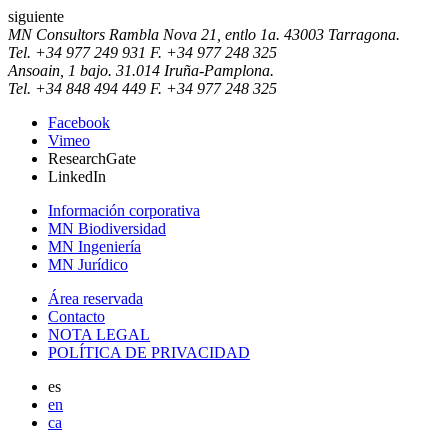
siguiente
MN Consultors
Rambla Nova 21, entlo 1a.
43003
Tarragona.
Tel.
+34 977 249 931
F.
+34 977 248 325
Ansoain, 1 bajo.
31.014
Iruña-Pamplona.
Tel.
+34 848 494 449
F.
+34 977 248 325
Facebook
Vimeo
ResearchGate
LinkedIn
Información corporativa
MN Biodiversidad
MN Ingeniería
MN Jurídico
Área reservada
Contacto
NOTA LEGAL
POLÍTICA DE PRIVACIDAD
es
en
ca