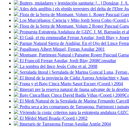
Buitres, muladares y legislación sanitaria: [...]
Donázar, J. A
Atles dels amfibis i els rèptils terrestres del delta de l'Ebre
Jo
Flora de la Serra de Montsant. Volum 1.
Roger Pascual Gars
Los Murciélagos: Ciencia y Mito
Jordi Serra Cobo (Coord.)
Flora de la Serra de Montsant. Volum 2
Roger Pascual Gars
Propuesta Estrategia Andaluza de GIZC
J. M. Barragán et al
El Gaià, el riu emmurallat
Ferran Aguilar, Jordi Blay y Jose
Parque Natural Sierra de Andújar. En el Ojo del Lince
Ferra
Papallones
Albert Miquel, Ferran Aguilar
2001
Montsant, Patrimoni Natural i Paisatge
Roger Pascual Garsa
El Francolí
Ferran Aguilar, Jordi Blay
2008
Consultar
La sombra del lince
Jesús Cobo et al.
2008
Serralada litoral i Serralada de Marina
Gonçal Luna, Ferran 
El litoral de la provincia de Cádiz
Aurora Artolachipi y Jua
Fraga y el Bajo Cinca
Mario Sasot Escuer (Coord.)
2004
Itinerari per la reserva natural de fauna salvatge de la deseb
Bajo Cinca/Baix Cinca
David Badía Viñas (Coord.)
2009
Co
El Medi Natural de la Serralada de Marina
Fernando Carcell
Pedra seca a les comarques de Tarragona. Patrimoni i paisat
Viviendo la costa: criterios para la estrategia andaluza GIZC
El Mèdol
Martí Boada (Coord.)
2002
Itineraris de Tarragona
Ferran Aguilar Antón
2004