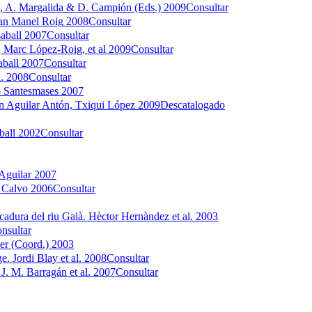
., A. Margalida & D. Campión (Eds.)
2009
Consultar
an Manel Roig
2008
Consultar
aball
2007
Consultar
, Marc López-Roig, et al
2009
Consultar
aball
2007
Consultar
.
2008
Consultar
p Santesmases
2007
n Aguilar Antón, Txiqui López
2009
Descatalogado
ball
2002
Consultar
Aguilar
2007
n Calvo
2006
Consultar
ocadura del riu Gaià.
Hèctor Hernàndez et al.
2003
nsultar
er (Coord.)
2003
ge.
Jordi Blay et al.
2008
Consultar
J. M. Barragán et al.
2007
Consultar