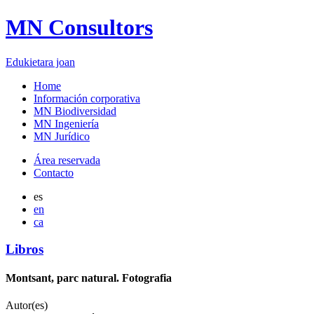
MN Consultors
Edukietara joan
Home
Información corporativa
MN Biodiversidad
MN Ingeniería
MN Jurídico
Área reservada
Contacto
es
en
ca
Libros
Montsant, parc natural. Fotografia
Autor(es)