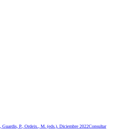
 Guardis, P., Ordeix., M. (eds.).
Diciembre 2022
Consultar